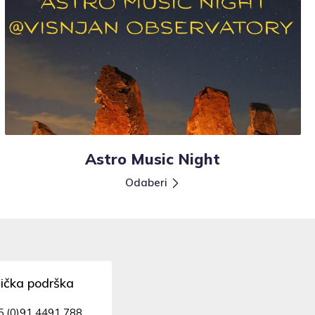
Astro Music Night
Odaberi
nička podrška
5 (0)91 4491 788