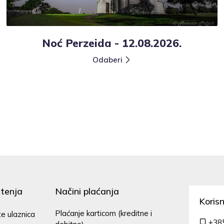
Noć Perzeida - 12.08.2026.
Odaberi
štenja
Načini plaćanja
Koris
Plaćanje karticom (kreditne i
te ulaznica
+38